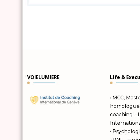
VOIELUMIERE
Life & Exec
• MCC, Mast
homologuée 
coaching – 
Internation
• Psychologi
• PNL – pr