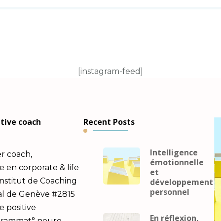
[instagram-feed]
utive coach
Recent Posts
Intelligence
er coach,
émotionnelle
en corporate & life
et
Institut de Coaching
développement
personnel
al de Genève #2815
e positive
En réflexion,
ogrammat° neuro