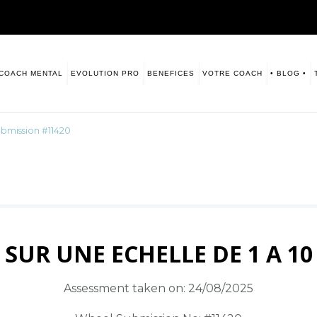
COACH MENTAL
EVOLUTION PRO
BENEFICES
VOTRE COACH
• BLOG •
sitive. Numerologie
s vous laisse ce blog à disposition.
bmission #11420
SUR UNE ECHELLE DE 1 A 10
Assessment taken on:
24/08/2025