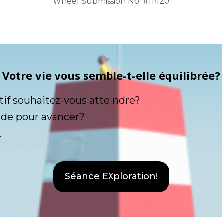
Wheel Submission No: #11420
Votre vie vous semble-t-elle équilibrée?
tif souhaitez-vous atteindre?
ide pour avancer?
.
Séance EXploration!