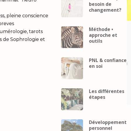
besoin de
changement?
ss, pleine conscience
 breves
Méthode •
Career
coach
Business
Career
coach
Numérologie, tarots
approche et
eveloppement
mental
developpement
s de Sophrologie et
outils
Développement
personnel
Développement
Gestion du
personnel
Gestion du
telligence
stress
Intelligence
PNL & confiance
lle
Performance
relaxation
émotionnelle
Performance
relax
en soi
ence
Intelligence
elle et
émotionnelle et
pement
développement
Les différentes
el
personnel
étapes
Développement
personnel