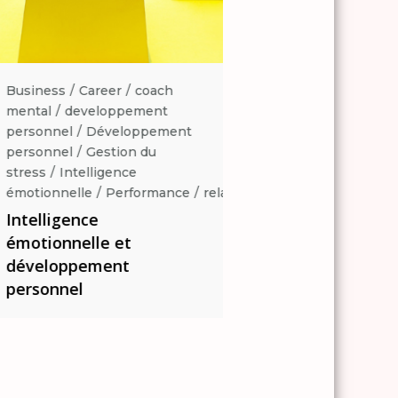
Business
Career
coach
Business
Career
coa
mental
developpement
mental
developpemen
personnel
Développement
personnel
Développe
personnel
Gestion du
personnel
Gestion du
stress
Intelligence
stress
Intelligence
ation
émotionnelle
Performance
relaxation
émotionnelle
Perform
Intelligence
Intelligence
émotionnelle et
émotionnelle et
développement
développement
personnel
personnel