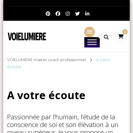
0
VOIELUMIERE Master Coach mental Psychologie Positive.
Je quitte mon activité après une longue carrière mais vous
Numerologie
laisse ce blog à disposition.
VOIELUMIERE master coach professionnel
A votre
écoute
A votre écoute
Passionnée par l’humain, l’étude de la
conscience de soi et son élévation à un
niveau supérieur. Je vous propose un