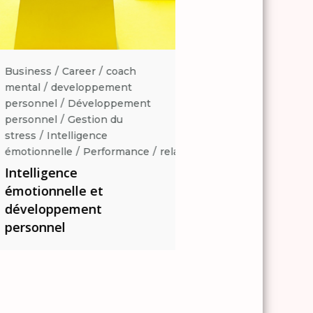
Business
Career
coach
Business
Career
coa
mental
developpement
mental
developpemen
personnel
Développement
personnel
Développe
personnel
Gestion du
personnel
Gestion du
stress
Intelligence
stress
Intelligence
ation
émotionnelle
Performance
relaxation
émotionnelle
Perform
Intelligence
Intelligence
émotionnelle et
émotionnelle et
développement
développement
personnel
personnel