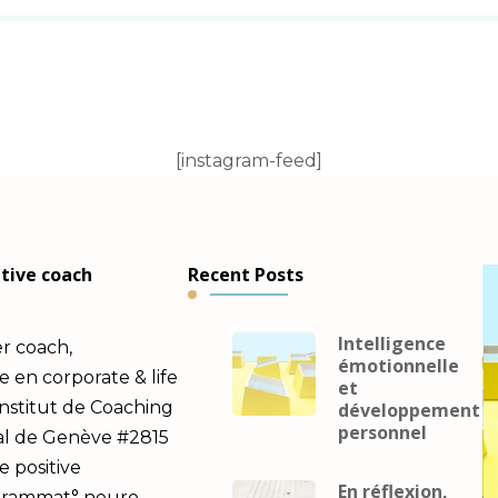
[instagram-feed]
utive coach
Recent Posts
Intelligence
er coach,
émotionnelle
en corporate & life
et
Institut de Coaching
développement
personnel
al de Genève #2815
e positive
En réflexion,
ogrammat° neuro