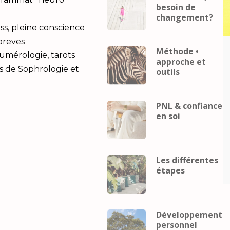
besoin de
changement?
ss, pleine conscience
 breves
Méthode •
Career
coach
Business
Career
coach
Numérologie, tarots
approche et
eveloppement
mental
developpement
s de Sophrologie et
outils
Développement
personnel
Développement
Gestion du
personnel
Gestion du
telligence
stress
Intelligence
PNL & confiance
lle
Performance
relaxation
émotionnelle
Performance
relax
en soi
ence
Intelligence
elle et
émotionnelle et
pement
développement
Les différentes
el
personnel
étapes
Développement
personnel