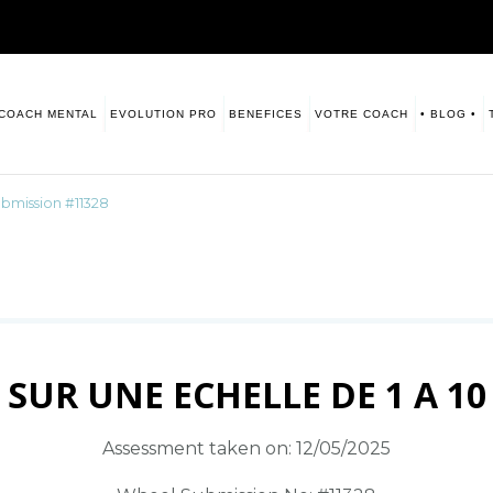
COACH MENTAL
EVOLUTION PRO
BENEFICES
VOTRE COACH
• BLOG •
sitive. Numerologie
s vous laisse ce blog à disposition.
bmission #11328
SUR UNE ECHELLE DE 1 A 10
Assessment taken on:
12/05/2025