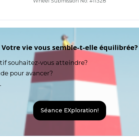
Wheel Submission No: #11328
Votre vie vous semble-t-elle équilibrée?
tif souhaitez-vous atteindre?
ide pour avancer?
.
Séance EXploration!