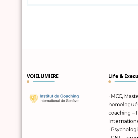
VOIELUMIERE
Life & Exec
• MCC, Mast
homologuée 
coaching – 
Internation
• Psychologi
• PNL – pr