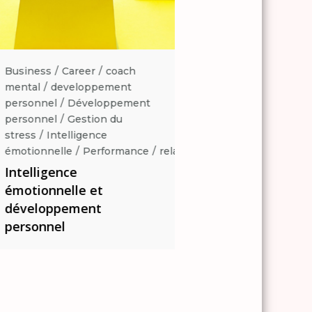
Business
Career
coach
Business
Career
coa
mental
developpement
mental
developpemen
personnel
Développement
personnel
Développe
personnel
Gestion du
personnel
Gestion du
stress
Intelligence
stress
Intelligence
ation
émotionnelle
Performance
relaxation
émotionnelle
Perform
Intelligence
Intelligence
émotionnelle et
émotionnelle et
développement
développement
personnel
personnel