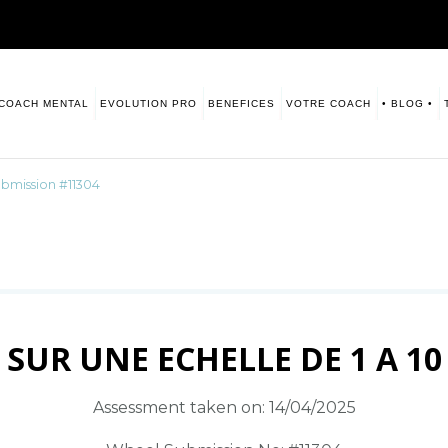
COACH MENTAL
EVOLUTION PRO
BENEFICES
VOTRE COACH
• BLOG •
sitive. Numerologie
s vous laisse ce blog à disposition.
bmission #11304
SUR UNE ECHELLE DE 1 A 10
Assessment taken on:
14/04/2025