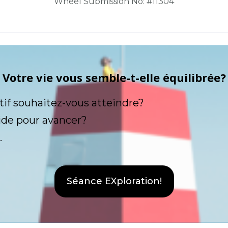
Wheel Submission No: #11304
Votre vie vous semble-t-elle équilibrée?
tif souhaitez-vous atteindre?
ide pour avancer?
.
Séance EXploration!