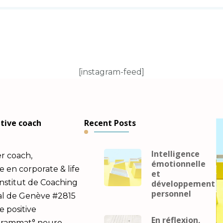
[instagram-feed]
utive coach
Recent Posts
Intelligence
er coach,
émotionnelle
en corporate & life
et
Institut de Coaching
développement
personnel
al de Genève #2815
e positive
En réflexion,
ogrammat° neuro