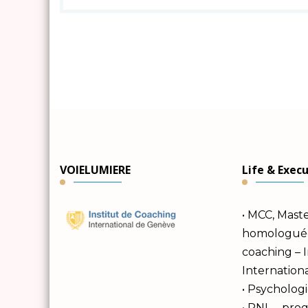
VOIELUMIERE
Life & Exec
• MCC, Mast
homologuée 
coaching – 
Internation
• Psychologi
• PNL – pr