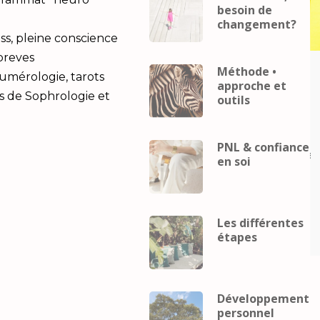
besoin de
changement?
ss, pleine conscience
 breves
Méthode •
Career
coach
Business
Career
coach
Numérologie, tarots
approche et
eveloppement
mental
developpement
s de Sophrologie et
outils
Développement
personnel
Développement
Gestion du
personnel
Gestion du
telligence
stress
Intelligence
PNL & confiance
lle
Performance
relaxation
émotionnelle
Performance
relax
en soi
ence
Intelligence
elle et
émotionnelle et
pement
développement
Les différentes
el
personnel
étapes
Développement
personnel