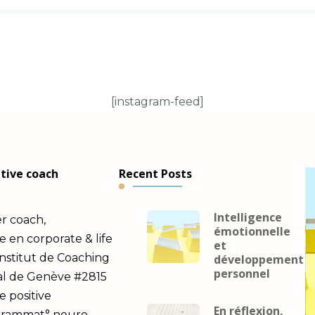
[instagram-feed]
utive coach
Recent Posts
Intelligence
er coach,
émotionnelle
en corporate & life
et
Institut de Coaching
développement
personnel
al de Genève #2815
e positive
En réflexion,
ogrammat° neuro