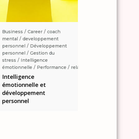
Business
Career
coach
Business
Career
coa
mental
developpement
mental
developpemen
personnel
Développement
personnel
Développe
personnel
Gestion du
personnel
Gestion du
stress
Intelligence
stress
Intelligence
ation
émotionnelle
Performance
relaxation
émotionnelle
Perform
Intelligence
Intelligence
émotionnelle et
émotionnelle et
développement
développement
personnel
personnel