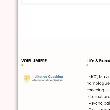
VOIELUMIERE
Life & Exec
• MCC, Mast
homologuée 
coaching – 
Internation
• Psychologi
• PNL – pr