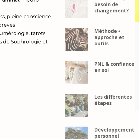
besoin de
changement?
ss, pleine conscience
 breves
Méthode •
Career
coach
Business
Career
coach
Numérologie, tarots
approche et
eveloppement
mental
developpement
s de Sophrologie et
outils
Développement
personnel
Développement
Gestion du
personnel
Gestion du
telligence
stress
Intelligence
PNL & confiance
lle
Performance
relaxation
émotionnelle
Performance
relax
en soi
ence
Intelligence
elle et
émotionnelle et
pement
développement
Les différentes
el
personnel
étapes
Développement
personnel