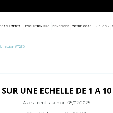
COACH MENTAL
EVOLUTION PRO
BENEFICES
VOTRE COACH
• BLOG •
sitive. Numerologie
s vous laisse ce blog à disposition.
bmission #11230
SUR UNE ECHELLE DE 1 A 10
Assessment taken on:
05/02/2025