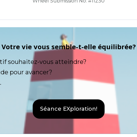
Wheel Submission No: #11230
Votre vie vous semble-t-elle équilibrée?
tif souhaitez-vous atteindre?
ide pour avancer?
.
Séance EXploration!