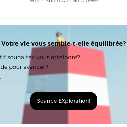
Wheel Submission No: #10989
Votre vie vous semble-t-elle équilibrée?
tif souhaitez-vous atteindre?
ide pour avancer?
.
Séance EXploration!