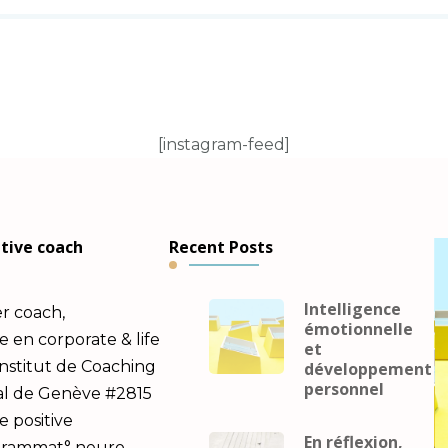
[instagram-feed]
utive coach
Recent Posts
Intelligence
er coach,
émotionnelle
en corporate & life
et
Institut de Coaching
développement
personnel
al de Genève #2815
e positive
En réflexion,
ogrammat° neuro