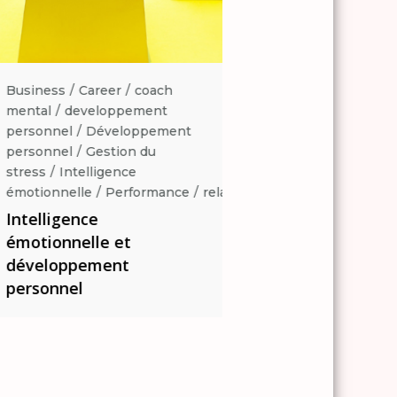
Business
Career
coach
Business
Career
coa
mental
developpement
mental
developpemen
personnel
Développement
personnel
Développe
personnel
Gestion du
personnel
Gestion du
stress
Intelligence
stress
Intelligence
ation
émotionnelle
Performance
relaxation
émotionnelle
Perform
Intelligence
Intelligence
émotionnelle et
émotionnelle et
développement
développement
personnel
personnel