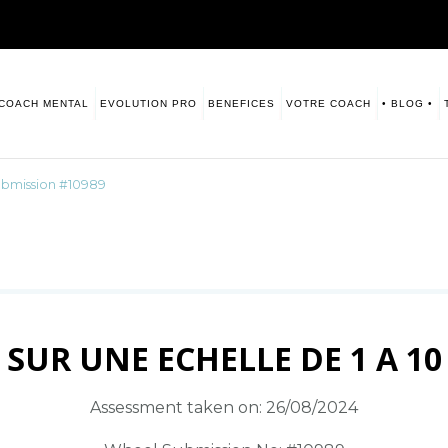
COACH MENTAL
EVOLUTION PRO
BENEFICES
VOTRE COACH
• BLOG •
sitive. Numerologie
s vous laisse ce blog à disposition.
bmission #10989
SUR UNE ECHELLE DE 1 A 10
Assessment taken on:
26/08/2024