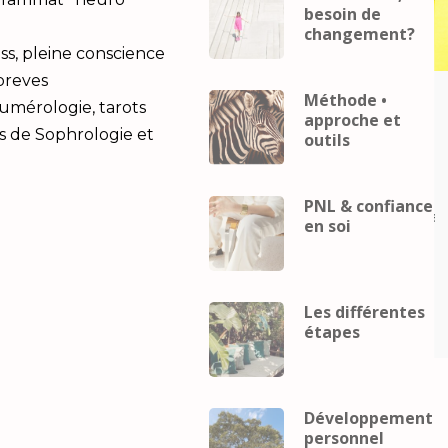
besoin de
changement?
ss, pleine conscience
 breves
Méthode •
Career
coach
Business
Career
coach
Numérologie, tarots
approche et
eveloppement
mental
developpement
s de Sophrologie et
outils
Développement
personnel
Développement
Gestion du
personnel
Gestion du
telligence
stress
Intelligence
PNL & confiance
lle
Performance
relaxation
émotionnelle
Performance
relax
en soi
ence
Intelligence
elle et
émotionnelle et
pement
développement
Les différentes
el
personnel
étapes
Développement
personnel