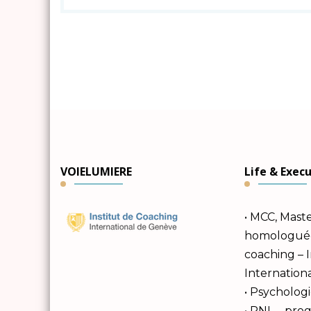
VOIELUMIERE
Life & Exec
• MCC, Mast
homologuée 
coaching – 
Internation
• Psychologi
• PNL – pr