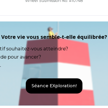
Wheel Submission No: #10748
Votre vie vous semble-t-elle équilibrée?
tif souhaitez-vous atteindre?
ide pour avancer?
.
Séance EXploration!