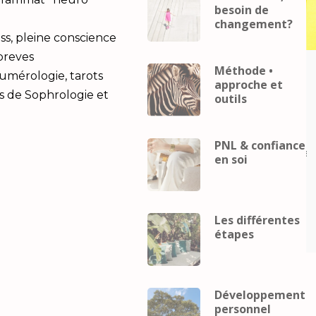
besoin de
changement?
ss, pleine conscience
 breves
Méthode •
Career
coach
Business
Career
coach
Numérologie, tarots
approche et
eveloppement
mental
developpement
s de Sophrologie et
outils
Développement
personnel
Développement
Gestion du
personnel
Gestion du
telligence
stress
Intelligence
PNL & confiance
lle
Performance
relaxation
émotionnelle
Performance
relax
en soi
ence
Intelligence
elle et
émotionnelle et
pement
développement
Les différentes
el
personnel
étapes
Développement
personnel