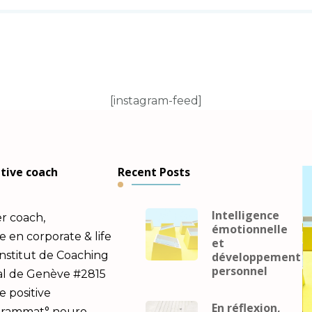
[instagram-feed]
utive coach
Recent Posts
Intelligence
er coach,
émotionnelle
en corporate & life
et
Institut de Coaching
développement
personnel
al de Genève #2815
e positive
En réflexion,
ogrammat° neuro