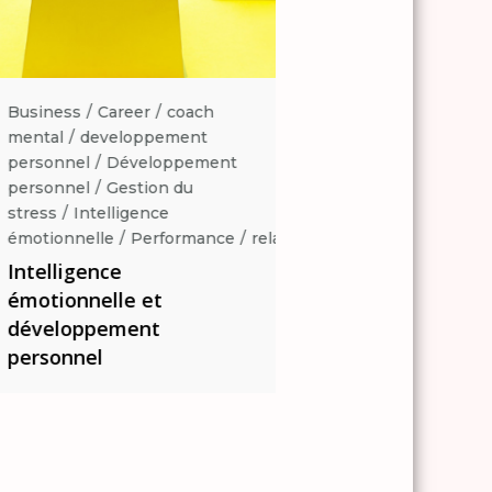
Business
Career
coach
Business
Career
coa
mental
developpement
mental
developpemen
personnel
Développement
personnel
Développe
personnel
Gestion du
personnel
Gestion du
stress
Intelligence
stress
Intelligence
ation
émotionnelle
Performance
relaxation
émotionnelle
Perform
Intelligence
Intelligence
émotionnelle et
émotionnelle et
développement
développement
personnel
personnel