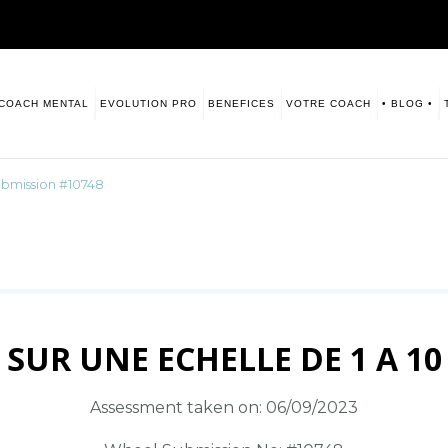
COACH MENTAL
EVOLUTION PRO
BENEFICES
VOTRE COACH
• BLOG •
sitive. Numerologie
s vous laisse ce blog à disposition.
bmission #10748
SUR UNE ECHELLE DE 1 A 10
Assessment taken on:
06/09/2023