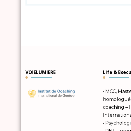
VOIELUMIERE
Life & Exec
• MCC, Mast
homologuée 
coaching – 
Internation
• Psychologi
• PNL – pr