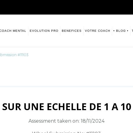
COACH MENTAL
EVOLUTION PRO
BENEFICES
VOTRE COACH
• BLOG •
sitive. Numerologie
s vous laisse ce blog à disposition.
bmission #11103
SUR UNE ECHELLE DE 1 A 10
Assessment taken on:
18/11/2024