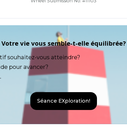
Wheel Submission No: #11103
Votre vie vous semble-t-elle équilibrée?
tif souhaitez-vous atteindre?
ide pour avancer?
.
Séance EXploration!