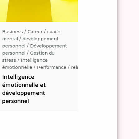
Business
Career
coach
Business
Career
coa
mental
developpement
mental
developpemen
personnel
Développement
personnel
Développe
personnel
Gestion du
personnel
Gestion du
stress
Intelligence
stress
Intelligence
ation
émotionnelle
Performance
relaxation
émotionnelle
Perform
Intelligence
Intelligence
émotionnelle et
émotionnelle et
développement
développement
personnel
personnel