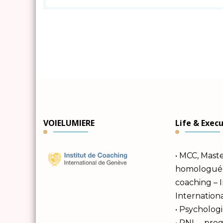
VOIELUMIERE
Life & Exec
• MCC, Mast
homologuée 
coaching – 
Internation
• Psychologi
• PNL – pr