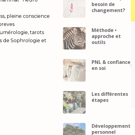
besoin de
changement?
ss, pleine conscience
 breves
Méthode •
Career
coach
Business
Career
coach
Numérologie, tarots
approche et
eveloppement
mental
developpement
s de Sophrologie et
outils
Développement
personnel
Développement
Gestion du
personnel
Gestion du
telligence
stress
Intelligence
PNL & confiance
lle
Performance
relaxation
émotionnelle
Performance
relax
en soi
ence
Intelligence
elle et
émotionnelle et
pement
développement
Les différentes
el
personnel
étapes
Développement
personnel