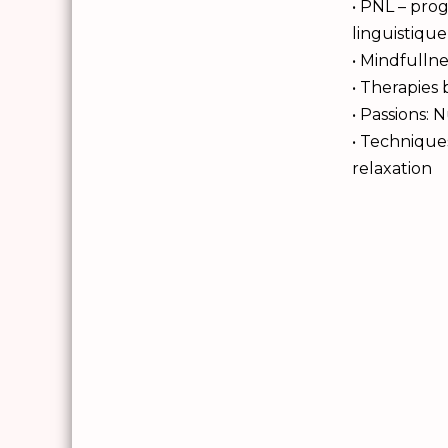
• PNL – pr
linguistique
• Mindfullne
• Therapies
Business
• Passions: 
mental
d
• Technique
personnel
relaxation
personnel
stress
In
émotionne
Intellig
émotionn
dévelop
personn