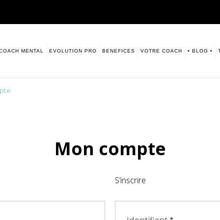
COACH MENTAL
EVOLUTION PRO
BENEFICES
VOTRE COACH
• BLOG •
sitive. Numerologie
s vous laisse ce blog à disposition.
pte
Mon compte
S’inscrire
ire
Obligatoire