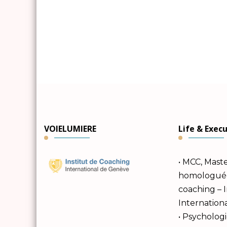
VOIELUMIERE
Life & Exec
• MCC, Mast
homologuée 
coaching – 
Internation
• Psychologi