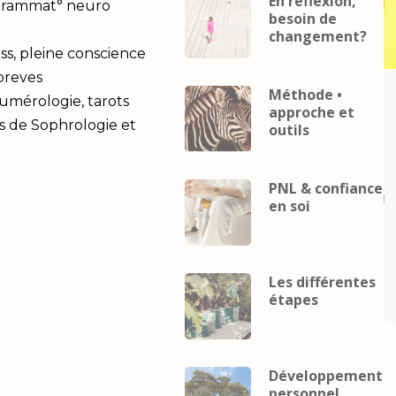
En réflexion,
ogrammat° neuro
besoin de
changement?
ss, pleine conscience
 breves
Méthode •
Career
coach
Business
Career
coach
Numérologie, tarots
approche et
eveloppement
mental
developpement
s de Sophrologie et
outils
Développement
personnel
Développement
Gestion du
personnel
Gestion du
telligence
stress
Intelligence
PNL & confiance
lle
Performance
relaxation
émotionnelle
Performance
relax
en soi
ence
Intelligence
elle et
émotionnelle et
pement
développement
Les différentes
el
personnel
étapes
Développement
personnel