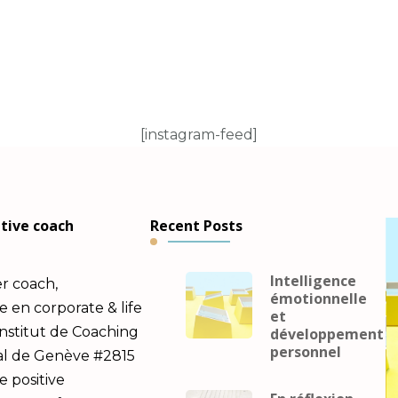
[instagram-feed]
utive coach
Recent Posts
Intelligence
er coach,
émotionnelle
en corporate & life
et
Institut de Coaching
développement
personnel
al de Genève #2815
e positive