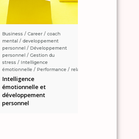
Business
Career
coach
Business
Career
coa
mental
developpement
mental
developpemen
personnel
Développement
personnel
Développe
personnel
Gestion du
personnel
Gestion du
stress
Intelligence
stress
Intelligence
ation
émotionnelle
Performance
relaxation
émotionnelle
Perform
Intelligence
Intelligence
émotionnelle et
émotionnelle et
développement
développement
personnel
personnel