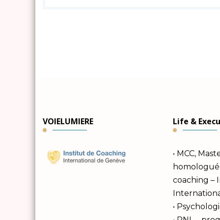
VOIELUMIERE
Life & Exec
• MCC, Mast
homologuée 
coaching – 
Internation
• Psychologi
• PNL – pr