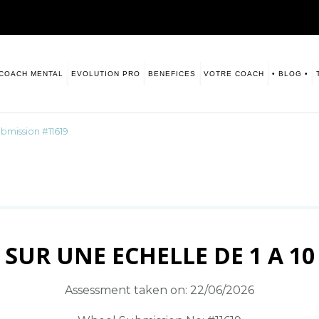
COACH MENTAL
EVOLUTION PRO
BENEFICES
VOTRE COACH
• BLOG •
sitive. Numerologie
s vous laisse ce blog à disposition.
bmission #11619
SUR UNE ECHELLE DE 1 A 10
Assessment taken on:
22/06/2026