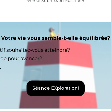
Wheel Submission No: #11619
Votre vie vous semble-t-elle équilibrée?
tif souhaitez-vous atteindre?
ide pour avancer?
.
Séance EXploration!