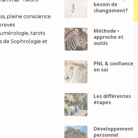
besoin de
changement?
ss, pleine conscience
 breves
Méthode •
Career
coach
Business
Career
coach
Numérologie, tarots
approche et
eveloppement
mental
developpement
s de Sophrologie et
outils
Développement
personnel
Développement
Gestion du
personnel
Gestion du
telligence
stress
Intelligence
PNL & confiance
lle
Performance
relaxation
émotionnelle
Performance
relax
en soi
ence
Intelligence
elle et
émotionnelle et
pement
développement
Les différentes
el
personnel
étapes
Développement
personnel