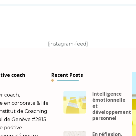
[instagram-feed]
utive coach
Recent Posts
Intelligence
er coach,
émotionnelle
en corporate & life
et
Institut de Coaching
développement
personnel
al de Genève #2815
e positive
En réflexion,
ogrammat° neuro