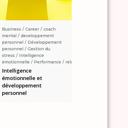
Business
Career
coach
Business
Career
coa
mental
developpement
mental
developpemen
personnel
Développement
personnel
Développe
personnel
Gestion du
personnel
Gestion du
stress
Intelligence
stress
Intelligence
ation
émotionnelle
Performance
relaxation
émotionnelle
Perform
Intelligence
Intelligence
émotionnelle et
émotionnelle et
développement
développement
personnel
personnel