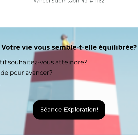
Wheel Submission No: #11162
Votre vie vous semble-t-elle équilibrée?
tif souhaitez-vous atteindre?
ide pour avancer?
.
Séance EXploration!