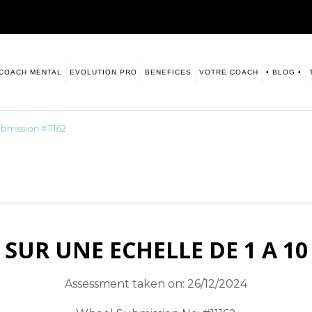
COACH MENTAL
EVOLUTION PRO
BENEFICES
VOTRE COACH
• BLOG •
sitive. Numerologie
s vous laisse ce blog à disposition.
mission #11162
SUR UNE ECHELLE DE 1 A 10
Assessment taken on:
26/12/2024