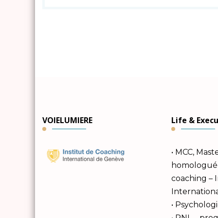
VOIELUMIERE
Life & Exec
• MCC, Mast
homologuée 
coaching – 
Internation
• Psychologi
• PNL – pr