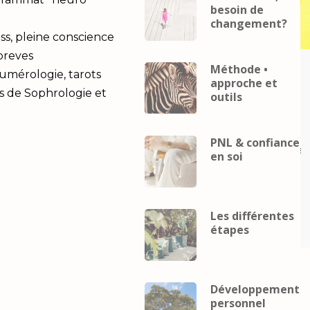
besoin de
changement?
ss, pleine conscience
 breves
Méthode •
Career
coach
Business
Career
coach
Numérologie, tarots
approche et
eveloppement
mental
developpement
s de Sophrologie et
outils
Développement
personnel
Développement
Gestion du
personnel
Gestion du
telligence
stress
Intelligence
PNL & confiance
lle
Performance
relaxation
émotionnelle
Performance
relax
en soi
ence
Intelligence
elle et
émotionnelle et
pement
développement
Les différentes
el
personnel
étapes
Développement
personnel