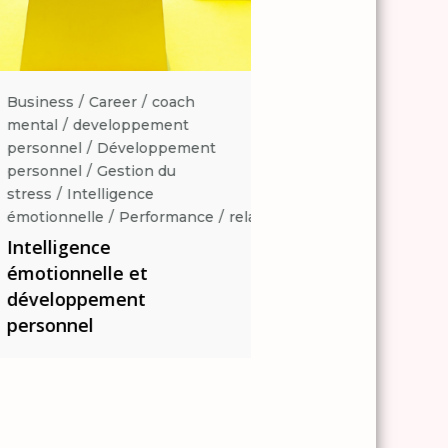
Business
Career
coach
Business
Career
coa
mental
developpement
mental
developpemen
personnel
Développement
personnel
Développe
personnel
Gestion du
personnel
Gestion du
stress
Intelligence
stress
Intelligence
ation
émotionnelle
Performance
relaxation
émotionnelle
Perform
Intelligence
Intelligence
émotionnelle et
émotionnelle et
développement
développement
personnel
personnel