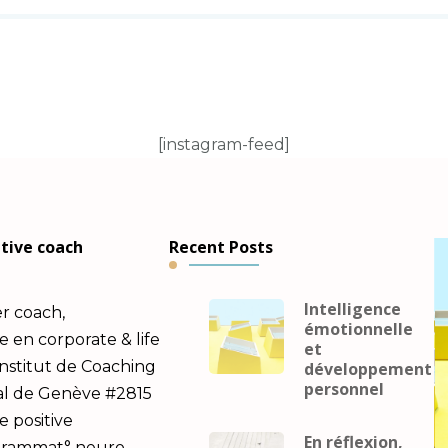
[instagram-feed]
utive coach
Recent Posts
Intelligence
er coach,
émotionnelle
en corporate & life
et
Institut de Coaching
développement
personnel
al de Genève #2815
e positive
En réflexion,
ogrammat° neuro